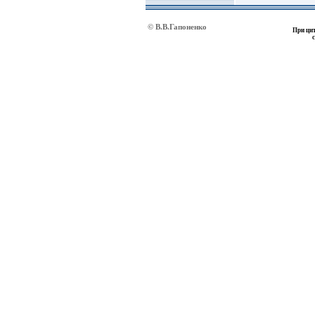
© В.В.Гапоненко
При цит