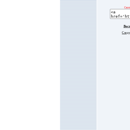
Скоп
Вос
Следу