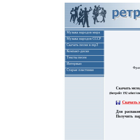
Музыка народов мира
Музыка народов СССР
Скачать песни в mp3
Компакт-диски
Тексты песен
Интервью
Фра
Старые пластинки
Скачать мелодию
(битрейт 192 кбит/се
Скачать 
Для распаковки
Получить пар